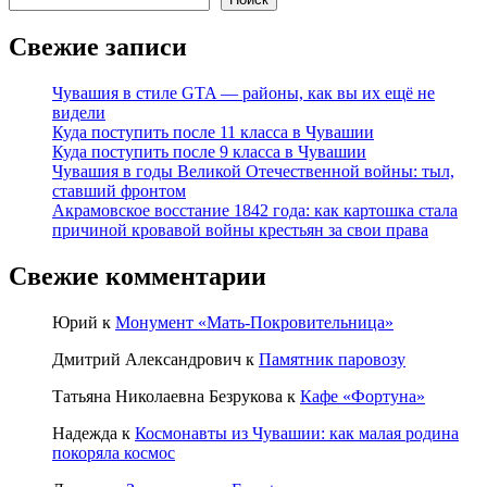
Свежие записи
Чувашия в стиле GTA — районы, как вы их ещё не
видели
Куда поступить после 11 класса в Чувашии
Куда поступить после 9 класса в Чувашии
Чувашия в годы Великой Отечественной войны: тыл,
ставший фронтом
Акрамовское восстание 1842 года: как картошка стала
причиной кровавой войны крестьян за свои права
Свежие комментарии
Юрий
к
Монумент «Мать-Покровительница»
Дмитрий Александрович
к
Памятник паровозу
Татьяна Николаевна Безрукова
к
Кафе «Фортуна»
Надежда
к
Космонавты из Чувашии: как малая родина
покоряла космос