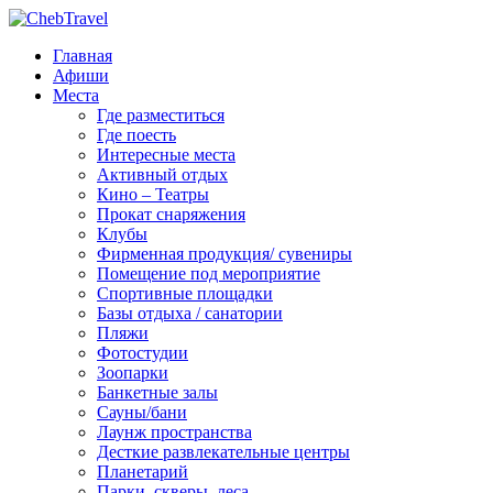
Главная
Афиши
Места
Где разместиться
Где поесть
Интересные места
Активный отдых
Кино – Театры
Прокат снаряжения
Клубы
Фирменная продукция/ сувениры
Помещение под мероприятие
Спортивные площадки
Базы отдыха / санатории
Пляжи
Фотостудии
Зоопарки
Банкетные залы
Сауны/бани
Лаунж пространства
Десткие развлекательные центры
Планетарий
Парки, скверы, леса