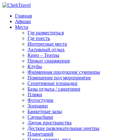
Главная
Афиши
Места
Где разместиться
Где поесть
Интересные места
Активный отдых
Кино – Театры
Прокат снаряжения
Клубы
Фирменная продукция/ сувениры
Помещение под мероприятие
Спортивные площадки
Базы отдыха / санатории
Пляжи
Фотостудии
Зоопарки
Банкетные залы
Сауны/бани
Лаунж пространства
Десткие развлекательные центры
Планетарий
Парки, скверы, леса