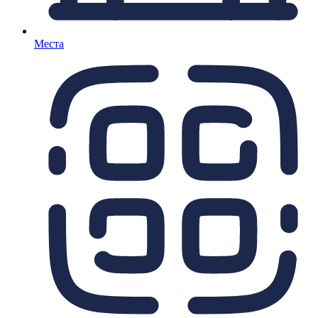
Места