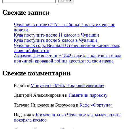
Свежие записи
Чувашия в стиле GTA — районы, как вы их ещё не
видели
Куда поступить после 11 класса в Чувашии
Куда поступить после 9 класса в Чувашии
Чувашия в годы Великой Отечественной войны: тыл,
ставший фронтом
Акрамовское восстание 1842 года: как картошка стала
причиной кровавой войны крестьян за свои права
Свежие комментарии
Юрий
к
Монумент «Мать-Покровительница»
Дмитрий Александрович
к
Памятник паровозу
Татьяна Николаевна Безрукова
к
Кафе «Фортуна»
Надежда
к
Космонавты из Чувашии: как малая родина
покоряла космос