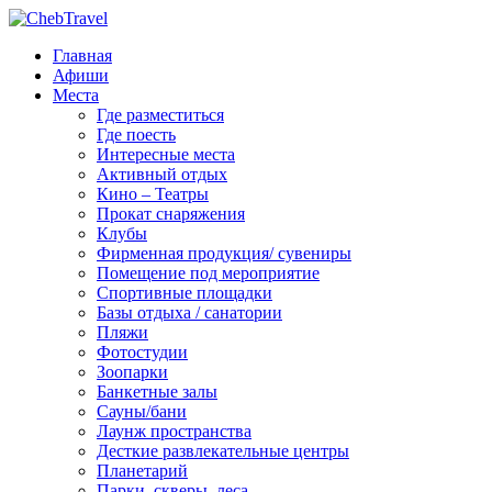
Главная
Афиши
Места
Где разместиться
Где поесть
Интересные места
Активный отдых
Кино – Театры
Прокат снаряжения
Клубы
Фирменная продукция/ сувениры
Помещение под мероприятие
Спортивные площадки
Базы отдыха / санатории
Пляжи
Фотостудии
Зоопарки
Банкетные залы
Сауны/бани
Лаунж пространства
Десткие развлекательные центры
Планетарий
Парки, скверы, леса