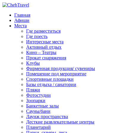
Главная
Афиши
Места
Где разместиться
Где поесть
Интересные места
Активный отдых
Кино – Театры
Прокат снаряжения
Клубы
Фирменная продукция/ сувениры
Помещение под мероприятие
Спортивные площадки
Базы отдыха / санатории
Пляжи
Фотостудии
Зоопарки
Банкетные залы
Сауны/бани
Лаунж пространства
Десткие развлекательные центры
Планетарий
Парки, скверы, леса