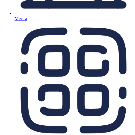
Места