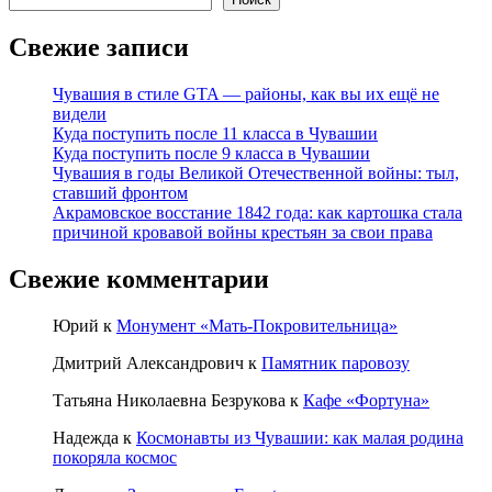
Свежие записи
Чувашия в стиле GTA — районы, как вы их ещё не
видели
Куда поступить после 11 класса в Чувашии
Куда поступить после 9 класса в Чувашии
Чувашия в годы Великой Отечественной войны: тыл,
ставший фронтом
Акрамовское восстание 1842 года: как картошка стала
причиной кровавой войны крестьян за свои права
Свежие комментарии
Юрий
к
Монумент «Мать-Покровительница»
Дмитрий Александрович
к
Памятник паровозу
Татьяна Николаевна Безрукова
к
Кафе «Фортуна»
Надежда
к
Космонавты из Чувашии: как малая родина
покоряла космос