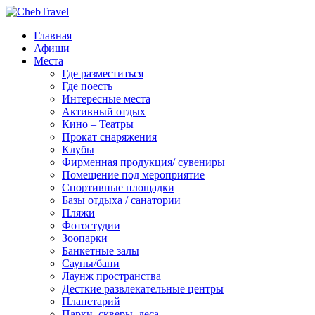
Главная
Афиши
Места
Где разместиться
Где поесть
Интересные места
Активный отдых
Кино – Театры
Прокат снаряжения
Клубы
Фирменная продукция/ сувениры
Помещение под мероприятие
Спортивные площадки
Базы отдыха / санатории
Пляжи
Фотостудии
Зоопарки
Банкетные залы
Сауны/бани
Лаунж пространства
Десткие развлекательные центры
Планетарий
Парки, скверы, леса