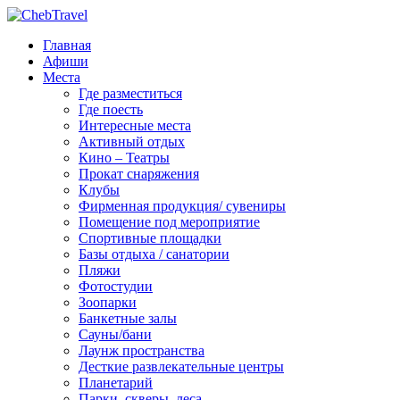
Главная
Афиши
Места
Где разместиться
Где поесть
Интересные места
Активный отдых
Кино – Театры
Прокат снаряжения
Клубы
Фирменная продукция/ сувениры
Помещение под мероприятие
Спортивные площадки
Базы отдыха / санатории
Пляжи
Фотостудии
Зоопарки
Банкетные залы
Сауны/бани
Лаунж пространства
Десткие развлекательные центры
Планетарий
Парки, скверы, леса