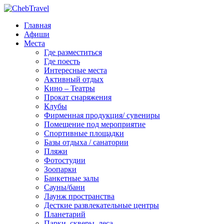
Главная
Афиши
Места
Где разместиться
Где поесть
Интересные места
Активный отдых
Кино – Театры
Прокат снаряжения
Клубы
Фирменная продукция/ сувениры
Помещение под мероприятие
Спортивные площадки
Базы отдыха / санатории
Пляжи
Фотостудии
Зоопарки
Банкетные залы
Сауны/бани
Лаунж пространства
Десткие развлекательные центры
Планетарий
Парки, скверы, леса