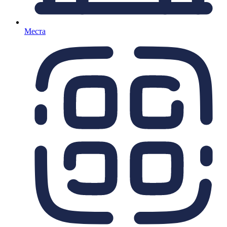
Места