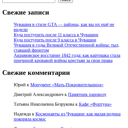
Свежие записи
Чувашия в стиле GTA — районы, как вы их ещё не
видели
Куда поступить после 11 класса в Чувашии
Куда поступить после 9 класса в Чувашии
Чувашия в годы Великой Отечественной войны: тыл,
ставший фронтом
Акрамовское восстание 1842 года: как картошка стала
причиной кровавой войны крестьян за свои права
Свежие комментарии
Юрий
к
Монумент «Мать-Покровительница»
Дмитрий Александрович
к
Памятник паровозу
Татьяна Николаевна Безрукова
к
Кафе «Фортуна»
Надежда
к
Космонавты из Чувашии: как малая родина
покоряла космос