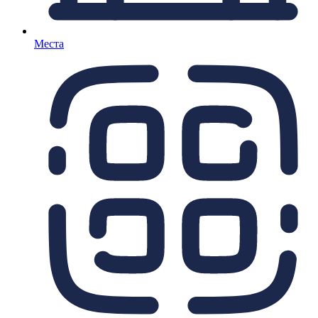
Места