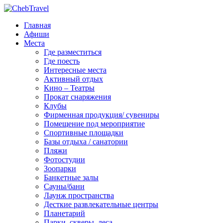
Главная
Афиши
Места
Где разместиться
Где поесть
Интересные места
Активный отдых
Кино – Театры
Прокат снаряжения
Клубы
Фирменная продукция/ сувениры
Помещение под мероприятие
Спортивные площадки
Базы отдыха / санатории
Пляжи
Фотостудии
Зоопарки
Банкетные залы
Сауны/бани
Лаунж пространства
Десткие развлекательные центры
Планетарий
Парки, скверы, леса