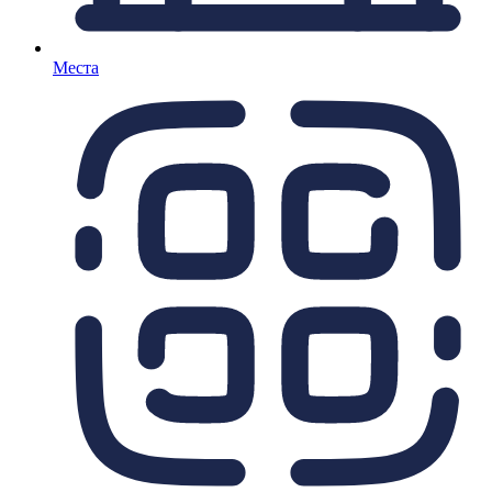
Места