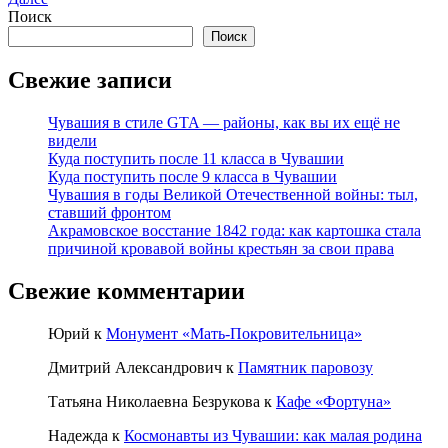
Поиск
Поиск
Свежие записи
Чувашия в стиле GTA — районы, как вы их ещё не
видели
Куда поступить после 11 класса в Чувашии
Куда поступить после 9 класса в Чувашии
Чувашия в годы Великой Отечественной войны: тыл,
ставший фронтом
Акрамовское восстание 1842 года: как картошка стала
причиной кровавой войны крестьян за свои права
Свежие комментарии
Юрий
к
Монумент «Мать-Покровительница»
Дмитрий Александрович
к
Памятник паровозу
Татьяна Николаевна Безрукова
к
Кафе «Фортуна»
Надежда
к
Космонавты из Чувашии: как малая родина