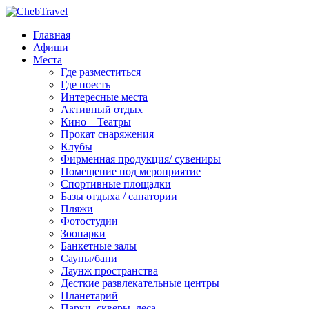
Главная
Афиши
Места
Где разместиться
Где поесть
Интересные места
Активный отдых
Кино – Театры
Прокат снаряжения
Клубы
Фирменная продукция/ сувениры
Помещение под мероприятие
Спортивные площадки
Базы отдыха / санатории
Пляжи
Фотостудии
Зоопарки
Банкетные залы
Сауны/бани
Лаунж пространства
Десткие развлекательные центры
Планетарий
Парки, скверы, леса