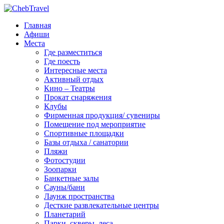
Главная
Афиши
Места
Где разместиться
Где поесть
Интересные места
Активный отдых
Кино – Театры
Прокат снаряжения
Клубы
Фирменная продукция/ сувениры
Помещение под мероприятие
Спортивные площадки
Базы отдыха / санатории
Пляжи
Фотостудии
Зоопарки
Банкетные залы
Сауны/бани
Лаунж пространства
Десткие развлекательные центры
Планетарий
Парки, скверы, леса