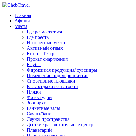
Главная
Афиши
Места
Где разместиться
Где поесть
Интересные места
Активный отдых
Кино – Театры
Прокат снаряжения
Клубы
Фирменная продукция/ сувениры
Помещение под мероприятие
Спортивные площадки
Базы отдыха / санатории
Пляжи
Фотостудии
Зоопарки
Банкетные залы
Сауны/бани
Лаунж пространства
Десткие развлекательные центры
Планетарий
Парки, скверы, леса