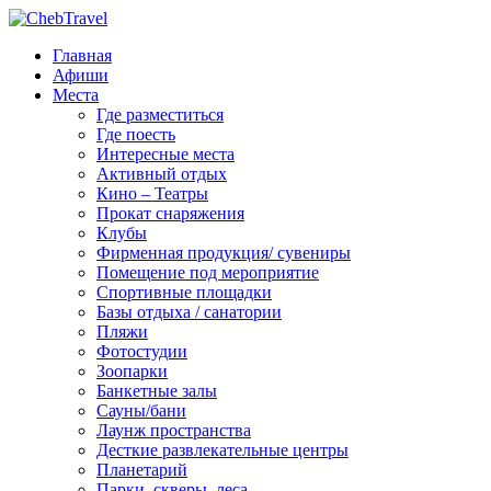
Главная
Афиши
Места
Где разместиться
Где поесть
Интересные места
Активный отдых
Кино – Театры
Прокат снаряжения
Клубы
Фирменная продукция/ сувениры
Помещение под мероприятие
Спортивные площадки
Базы отдыха / санатории
Пляжи
Фотостудии
Зоопарки
Банкетные залы
Сауны/бани
Лаунж пространства
Десткие развлекательные центры
Планетарий
Парки, скверы, леса