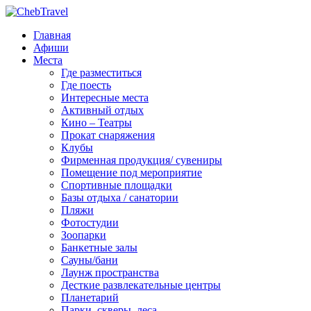
Главная
Афиши
Места
Где разместиться
Где поесть
Интересные места
Активный отдых
Кино – Театры
Прокат снаряжения
Клубы
Фирменная продукция/ сувениры
Помещение под мероприятие
Спортивные площадки
Базы отдыха / санатории
Пляжи
Фотостудии
Зоопарки
Банкетные залы
Сауны/бани
Лаунж пространства
Десткие развлекательные центры
Планетарий
Парки, скверы, леса