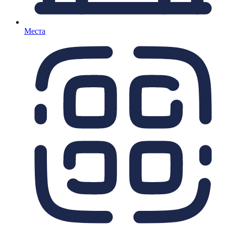
Места