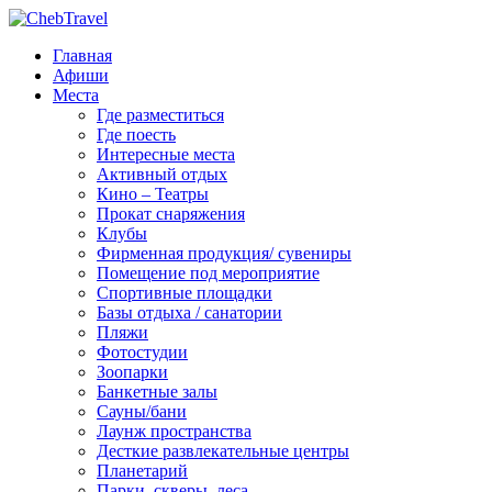
Главная
Афиши
Места
Где разместиться
Где поесть
Интересные места
Активный отдых
Кино – Театры
Прокат снаряжения
Клубы
Фирменная продукция/ сувениры
Помещение под мероприятие
Спортивные площадки
Базы отдыха / санатории
Пляжи
Фотостудии
Зоопарки
Банкетные залы
Сауны/бани
Лаунж пространства
Десткие развлекательные центры
Планетарий
Парки, скверы, леса