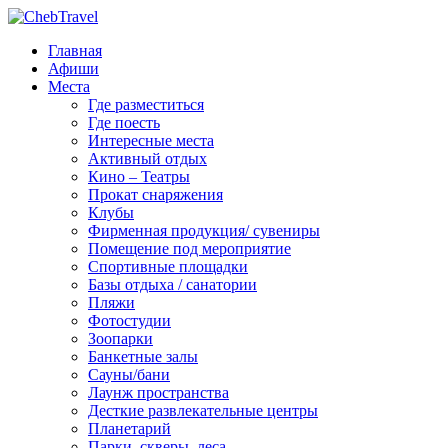
Главная
Афиши
Места
Где разместиться
Где поесть
Интересные места
Активный отдых
Кино – Театры
Прокат снаряжения
Клубы
Фирменная продукция/ сувениры
Помещение под мероприятие
Спортивные площадки
Базы отдыха / санатории
Пляжи
Фотостудии
Зоопарки
Банкетные залы
Сауны/бани
Лаунж пространства
Десткие развлекательные центры
Планетарий
Парки, скверы, леса