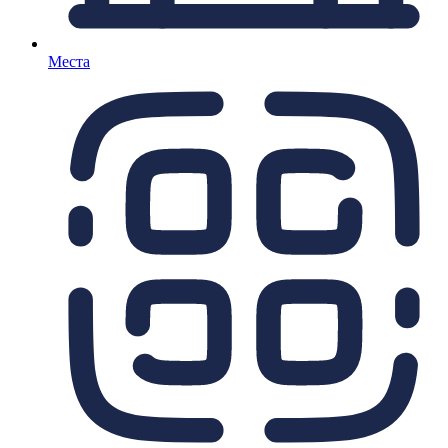
Места