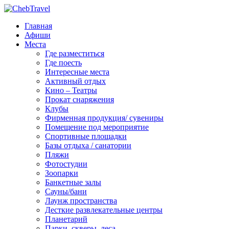
Главная
Афиши
Места
Где разместиться
Где поесть
Интересные места
Активный отдых
Кино – Театры
Прокат снаряжения
Клубы
Фирменная продукция/ сувениры
Помещение под мероприятие
Спортивные площадки
Базы отдыха / санатории
Пляжи
Фотостудии
Зоопарки
Банкетные залы
Сауны/бани
Лаунж пространства
Десткие развлекательные центры
Планетарий
Парки, скверы, леса