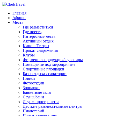
Главная
Афиши
Места
Где разместиться
Где поесть
Интересные места
Активный отдых
Кино – Театры
Прокат снаряжения
Клубы
Фирменная продукция/ сувениры
Помещение под мероприятие
Спортивные площадки
Базы отдыха / санатории
Пляжи
Фотостудии
Зоопарки
Банкетные залы
Сауны/бани
Лаунж пространства
Десткие развлекательные центры
Планетарий
Парки, скверы, леса