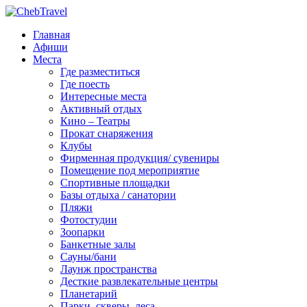
Главная
Афиши
Места
Где разместиться
Где поесть
Интересные места
Активный отдых
Кино – Театры
Прокат снаряжения
Клубы
Фирменная продукция/ сувениры
Помещение под мероприятие
Спортивные площадки
Базы отдыха / санатории
Пляжи
Фотостудии
Зоопарки
Банкетные залы
Сауны/бани
Лаунж пространства
Десткие развлекательные центры
Планетарий
Парки, скверы, леса