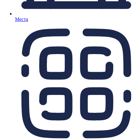
Места