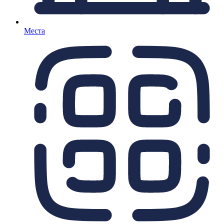
Места