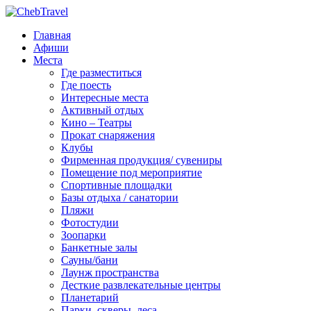
Главная
Афиши
Места
Где разместиться
Где поесть
Интересные места
Активный отдых
Кино – Театры
Прокат снаряжения
Клубы
Фирменная продукция/ сувениры
Помещение под мероприятие
Спортивные площадки
Базы отдыха / санатории
Пляжи
Фотостудии
Зоопарки
Банкетные залы
Сауны/бани
Лаунж пространства
Десткие развлекательные центры
Планетарий
Парки, скверы, леса