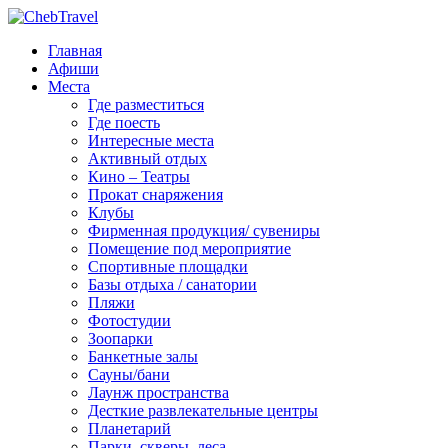
Главная
Афиши
Места
Где разместиться
Где поесть
Интересные места
Активный отдых
Кино – Театры
Прокат снаряжения
Клубы
Фирменная продукция/ сувениры
Помещение под мероприятие
Спортивные площадки
Базы отдыха / санатории
Пляжи
Фотостудии
Зоопарки
Банкетные залы
Сауны/бани
Лаунж пространства
Десткие развлекательные центры
Планетарий
Парки, скверы, леса