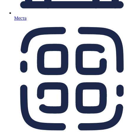
Места