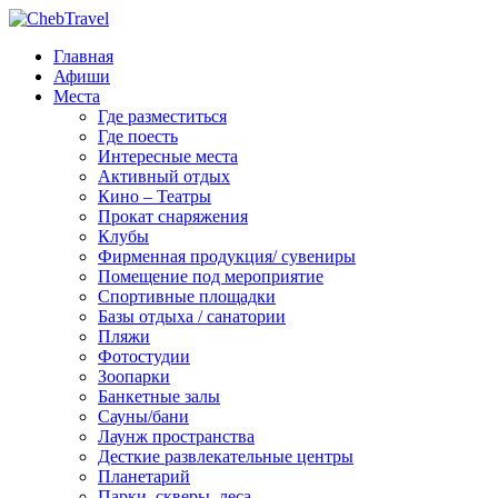
Главная
Афиши
Места
Где разместиться
Где поесть
Интересные места
Активный отдых
Кино – Театры
Прокат снаряжения
Клубы
Фирменная продукция/ сувениры
Помещение под мероприятие
Спортивные площадки
Базы отдыха / санатории
Пляжи
Фотостудии
Зоопарки
Банкетные залы
Сауны/бани
Лаунж пространства
Десткие развлекательные центры
Планетарий
Парки, скверы, леса