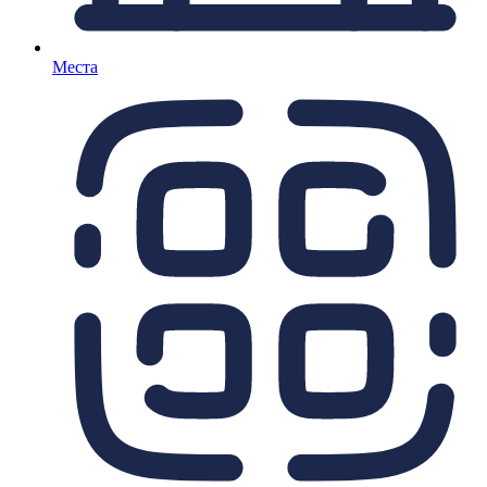
Места