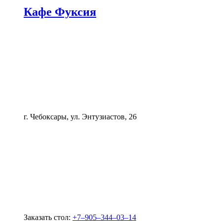
Кафе Фуксия
г. Чебоксары, ул. Энтузиастов, 26
Заказать стол:
+7‒905‒344‒03‒14