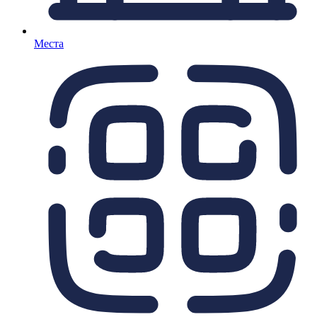
Места