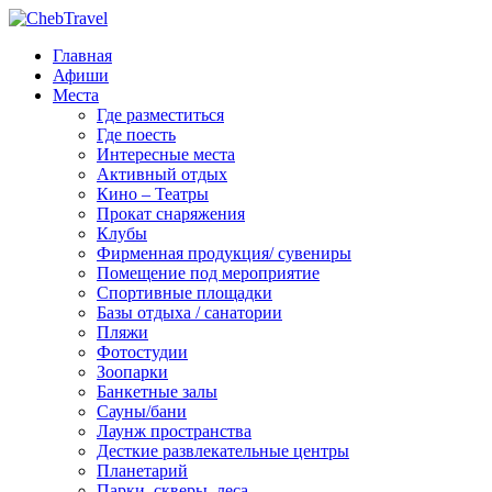
Главная
Афиши
Места
Где разместиться
Где поесть
Интересные места
Активный отдых
Кино – Театры
Прокат снаряжения
Клубы
Фирменная продукция/ сувениры
Помещение под мероприятие
Спортивные площадки
Базы отдыха / санатории
Пляжи
Фотостудии
Зоопарки
Банкетные залы
Сауны/бани
Лаунж пространства
Десткие развлекательные центры
Планетарий
Парки, скверы, леса