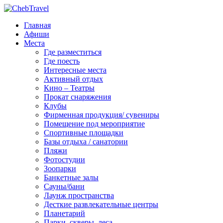
Главная
Афиши
Места
Где разместиться
Где поесть
Интересные места
Активный отдых
Кино – Театры
Прокат снаряжения
Клубы
Фирменная продукция/ сувениры
Помещение под мероприятие
Спортивные площадки
Базы отдыха / санатории
Пляжи
Фотостудии
Зоопарки
Банкетные залы
Сауны/бани
Лаунж пространства
Десткие развлекательные центры
Планетарий
Парки, скверы, леса