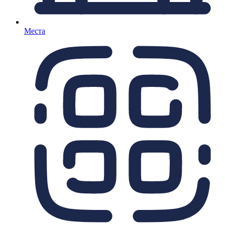
Места