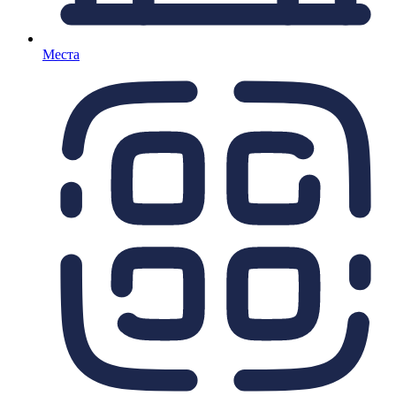
Места