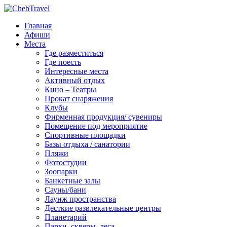
Главная
Афиши
Места
Где разместиться
Где поесть
Интересные места
Активный отдых
Кино – Театры
Прокат снаряжения
Клубы
Фирменная продукция/ сувениры
Помещение под мероприятие
Спортивные площадки
Базы отдыха / санатории
Пляжи
Фотостудии
Зоопарки
Банкетные залы
Сауны/бани
Лаунж пространства
Десткие развлекательные центры
Планетарий
Парки, скверы, леса