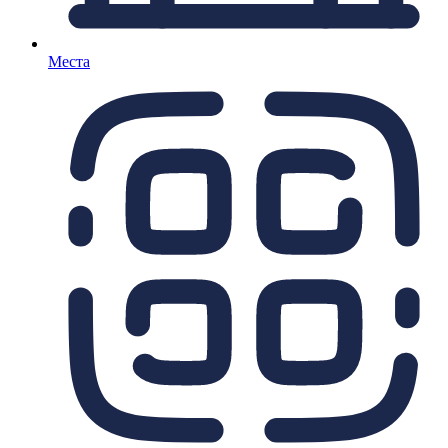
Места