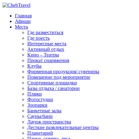
Главная
Афиши
Места
Где разместиться
Где поесть
Интересные места
Активный отдых
Кино – Театры
Прокат снаряжения
Клубы
Фирменная продукция/ сувениры
Помещение под мероприятие
Спортивные площадки
Базы отдыха / санатории
Пляжи
Фотостудии
Зоопарки
Банкетные залы
Сауны/бани
Лаунж пространства
Десткие развлекательные центры
Планетарий
Парки, скверы, леса