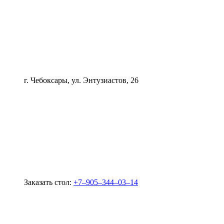
г. Чебоксары, ул. Энтузиастов, 26
Заказать стол:
+7‒905‒344‒03‒14