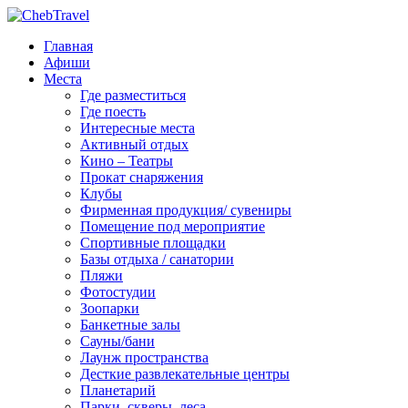
Главная
Афиши
Места
Где разместиться
Где поесть
Интересные места
Активный отдых
Кино – Театры
Прокат снаряжения
Клубы
Фирменная продукция/ сувениры
Помещение под мероприятие
Спортивные площадки
Базы отдыха / санатории
Пляжи
Фотостудии
Зоопарки
Банкетные залы
Сауны/бани
Лаунж пространства
Десткие развлекательные центры
Планетарий
Парки, скверы, леса