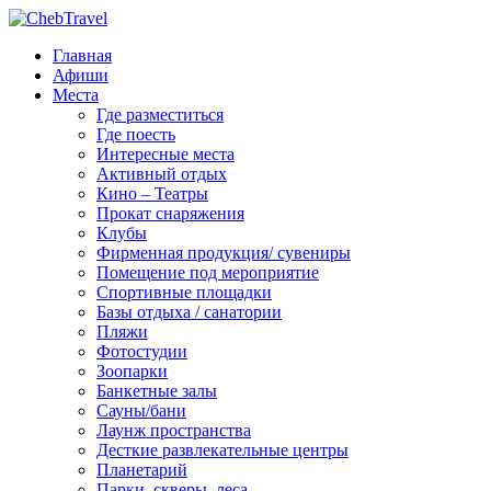
Главная
Афиши
Места
Где разместиться
Где поесть
Интересные места
Активный отдых
Кино – Театры
Прокат снаряжения
Клубы
Фирменная продукция/ сувениры
Помещение под мероприятие
Спортивные площадки
Базы отдыха / санатории
Пляжи
Фотостудии
Зоопарки
Банкетные залы
Сауны/бани
Лаунж пространства
Десткие развлекательные центры
Планетарий
Парки, скверы, леса