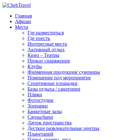
Главная
Афиши
Места
Где разместиться
Где поесть
Интересные места
Активный отдых
Кино – Театры
Прокат снаряжения
Клубы
Фирменная продукция/ сувениры
Помещение под мероприятие
Спортивные площадки
Базы отдыха / санатории
Пляжи
Фотостудии
Зоопарки
Банкетные залы
Сауны/бани
Лаунж пространства
Десткие развлекательные центры
Планетарий
Парки, скверы, леса